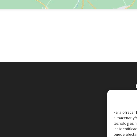
Para ofrecer 
almacenar y/o
tecnologías 
las identifica
puede afectar