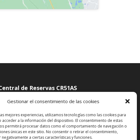
Central de Reservas CR51AS
C/ Bricia, 45 Bajo,
Gestionar el consentimiento de las cookies
33594 - Posada de Llanes
las mejores experiencias, utilizamos tecnologías como las cookies para
Llanes (Asturias)
 acceder a la información del dispositivo. El consentimiento de estas
Tfno:
+34 676 53 82 45
nos permitirá procesar datos como el comportamiento de navegación o
ciones únicas en este sitio. No consentir o retirar el consentimiento,
Email:
info@gestiona2r.com
 negativamente a ciertas características y funciones.